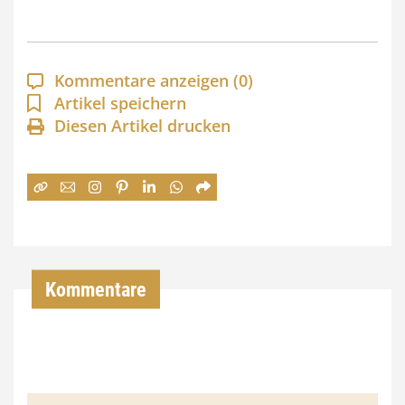
s
p
a
Kommentare anzeigen
(0)
n
Artikel speichern
Diesen Artikel drucken
n
e
:
7
4
,
Kommentare
0
0
€