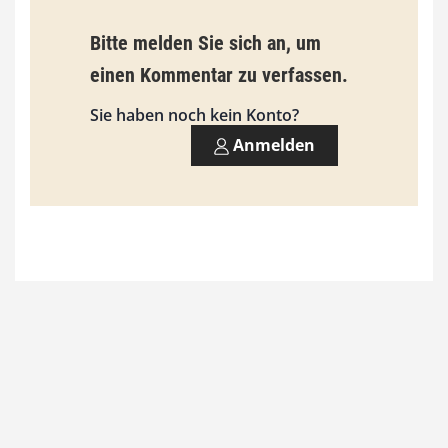
b
Bitte melden Sie sich an, um
i
einen Kommentar zu verfassen.
s
9
Sie haben noch kein Konto?
3
Anmelden
,
0
0
€