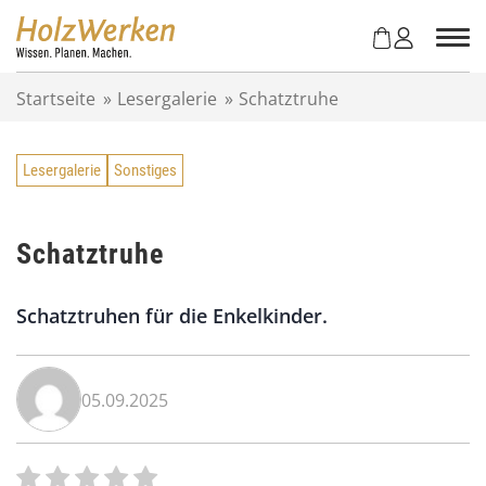
Z
u
m
I
Startseite
»
Lesergalerie
»
Schatztruhe
n
h
a
Lesergalerie
Sonstiges
l
t
s
p
Schatztruhe
r
i
Schatztruhen für die Enkelkinder.
n
g
e
n
05.09.2025