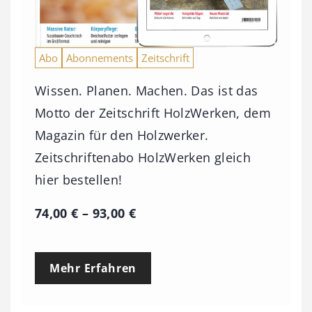
Abo
Abonnements
Zeitschrift
Wissen. Planen. Machen. Das ist das
Motto der Zeitschrift HolzWerken, dem
Magazin für den Holzwerker.
Zeitschriftenabo HolzWerken gleich
hier bestellen!
P
74,00
€
–
93,00
€
r
e
Mehr Erfahren
i
s