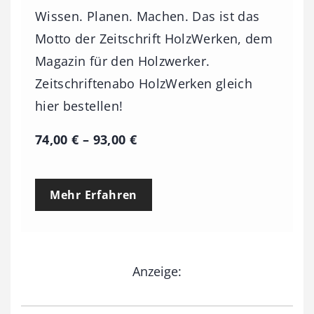
Wissen. Planen. Machen. Das ist das
Motto der Zeitschrift HolzWerken, dem
Magazin für den Holzwerker.
Zeitschriftenabo HolzWerken gleich
hier bestellen!
P
74,00
€
–
93,00
€
r
e
Mehr Erfahren
i
s
s
Anzeige:
p
a