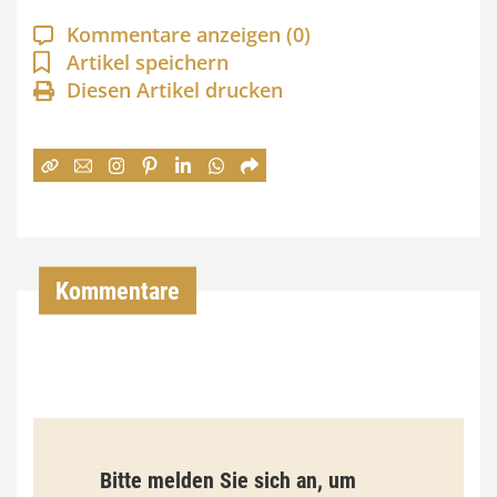
n
Kommentare anzeigen
(0)
n
Artikel speichern
e
Diesen Artikel drucken
:
7
4
,
0
Kommentare
0
€
b
i
s
Bitte melden Sie sich an, um