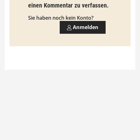
9
einen Kommentar zu verfassen.
3
Sie haben noch kein Konto?
,
Anmelden
0
0
€