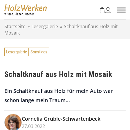
Z
u
m
I
Startseite
»
Lesergalerie
»
Schaltknauf aus Holz mit
n
Mosaik
h
a
l
Lesergalerie
Sonstiges
t
s
p
r
Schaltknauf aus Holz mit Mosaik
i
n
Ein Schaltknauf aus Holz für mein Auto war
g
e
schon lange mein Traum...
n
Cornelia Grüble-Schwartenbeck
27.03.2022