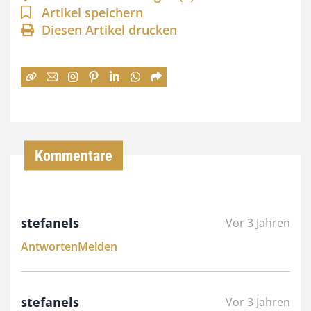
n
Artikel speichern
Diesen Artikel drucken
n
e
:
7
4
,
Kommentare
0
0
stefanels
Vor 3 Jahren
€
Antworten
Melden
b
i
s
stefanels
Vor 3 Jahren