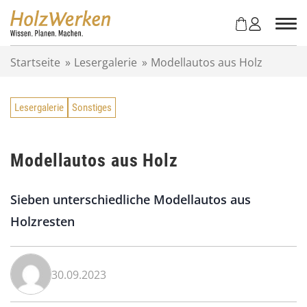
Z
u
m
I
Startseite
»
Lesergalerie
»
Modellautos aus Holz
n
h
a
Lesergalerie
Sonstiges
l
t
s
p
Modellautos aus Holz
r
i
Sieben unterschiedliche Modellautos aus
n
g
Holzresten
e
n
30.09.2023