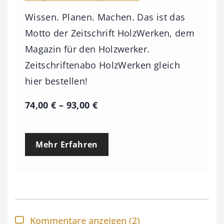
Wissen. Planen. Machen. Das ist das
Motto der Zeitschrift HolzWerken, dem
Magazin für den Holzwerker.
Zeitschriftenabo HolzWerken gleich
hier bestellen!
P
74,00
€
–
93,00
€
r
e
Mehr Erfahren
i
s
s
p
a
Kommentare anzeigen
(2)