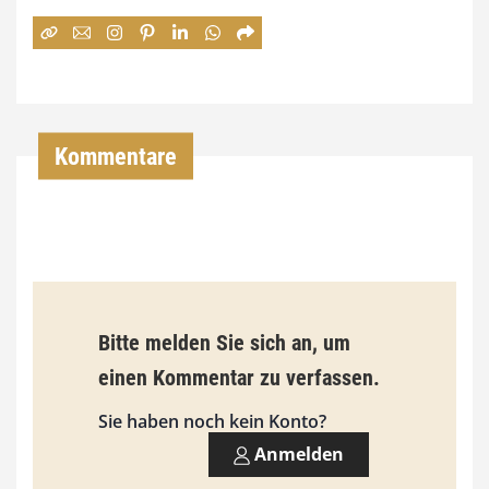
e
:
7
4
,
Kommentare
0
0
€
b
Bitte melden Sie sich an, um
i
einen Kommentar zu verfassen.
s
9
Sie haben noch kein Konto?
3
Anmelden