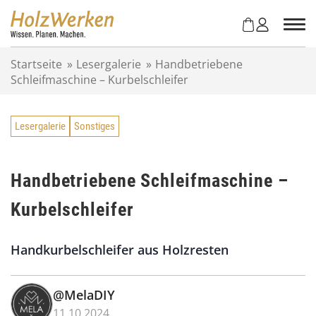
Z
u
m
I
Startseite
»
Lesergalerie
»
Handbetriebene
n
Schleifmaschine – Kurbelschleifer
h
a
l
Lesergalerie
Sonstiges
t
s
p
r
Handbetriebene Schleifmaschine –
i
Kurbelschleifer
n
g
e
Handkurbelschleifer aus Holzresten
n
@MelaDIY
11.10.2024