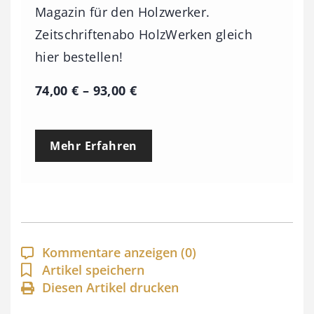
Magazin für den Holzwerker.
Zeitschriftenabo HolzWerken gleich
hier bestellen!
P
74,00
€
–
93,00
€
r
e
Mehr Erfahren
i
s
s
p
a
Kommentare anzeigen
(0)
n
Artikel speichern
Diesen Artikel drucken
n