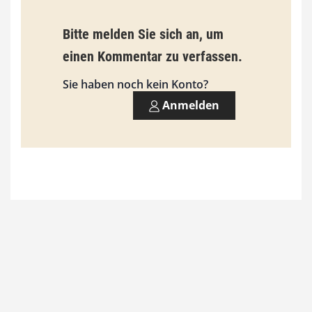
i
s
Bitte melden Sie sich an, um
9
einen Kommentar zu verfassen.
3
Sie haben noch kein Konto?
,
Anmelden
0
0
€