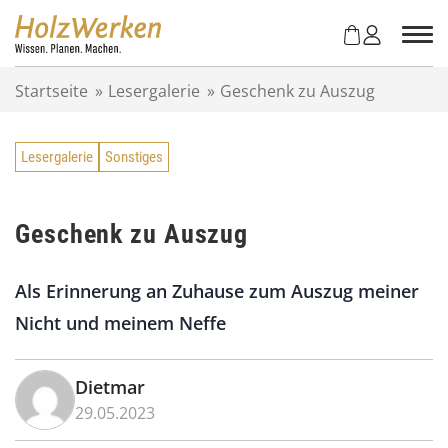
Z
u
m
I
Startseite
»
Lesergalerie
»
Geschenk zu Auszug
n
h
a
Lesergalerie
Sonstiges
l
t
s
p
Geschenk zu Auszug
r
i
Als Erinnerung an Zuhause zum Auszug meiner
n
g
Nicht und meinem Neffe
e
n
Dietmar
29.05.2023