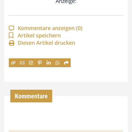
Anzeige:
p
a
n
Kommentare anzeigen
(0)
n
Artikel speichern
e
Diesen Artikel drucken
:
7
4
,
0
Kommentare
0
€
b