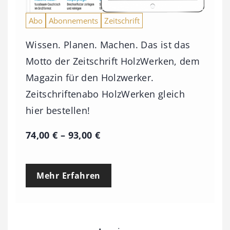
Abo
Abonnements
Zeitschrift
Wissen. Planen. Machen. Das ist das
Motto der Zeitschrift HolzWerken, dem
Magazin für den Holzwerker.
Zeitschriftenabo HolzWerken gleich
hier bestellen!
P
74,00
€
–
93,00
€
r
e
Mehr Erfahren
i
s
s