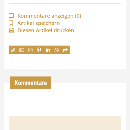
p
a
Kommentare anzeigen
(0)
n
Artikel speichern
Diesen Artikel drucken
n
e
:
7
4
,
Kommentare
0
0
€
b