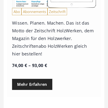
Abo
Abonnements
Zeitschrift
Wissen. Planen. Machen. Das ist das
Motto der Zeitschrift HolzWerken, dem
Magazin für den Holzwerker.
Zeitschriftenabo HolzWerken gleich
hier bestellen!
P
74,00
€
–
93,00
€
r
e
Mehr Erfahren
i
s
s