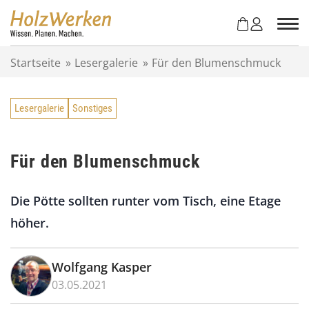
Z
u
m
I
Startseite
»
Lesergalerie
»
Für den Blumenschmuck
n
h
a
Lesergalerie
Sonstiges
l
t
s
p
Für den Blumenschmuck
r
i
Die Pötte sollten runter vom Tisch, eine Etage
n
g
höher.
e
n
Wolfgang Kasper
03.05.2021