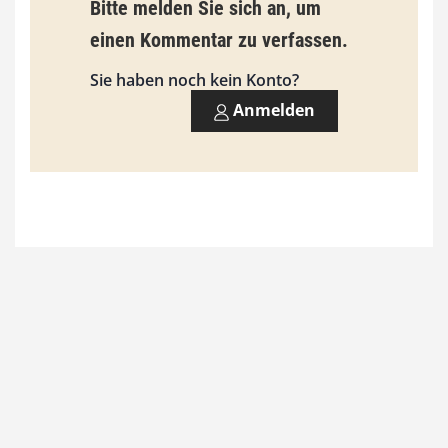
Bitte melden Sie sich an, um
i
einen Kommentar zu verfassen.
s
9
Sie haben noch kein Konto?
3
Anmelden
,
0
0
€