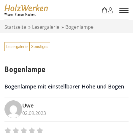
Z
u
m
I
Startseite
»
Lesergalerie
»
Bogenlampe
n
h
a
Lesergalerie
Sonstiges
l
t
s
p
Bogenlampe
r
i
Bogenlampe mit einstellbarer Höhe und Bogen
n
g
e
Uwe
n
02.09.2023