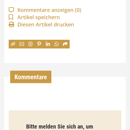
a
Kommentare anzeigen
(0)
n
Artikel speichern
Diesen Artikel drucken
n
e
:
7
4
,
Kommentare
0
0
€
b
Bitte melden Sie sich an, um
i