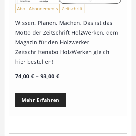
Abo
Abonnements
Zeitschrift
Wissen. Planen. Machen. Das ist das
Motto der Zeitschrift HolzWerken, dem
Magazin für den Holzwerker.
Zeitschriftenabo HolzWerken gleich
hier bestellen!
P
74,00
€
–
93,00
€
r
e
Mehr Erfahren
i
s
s
p