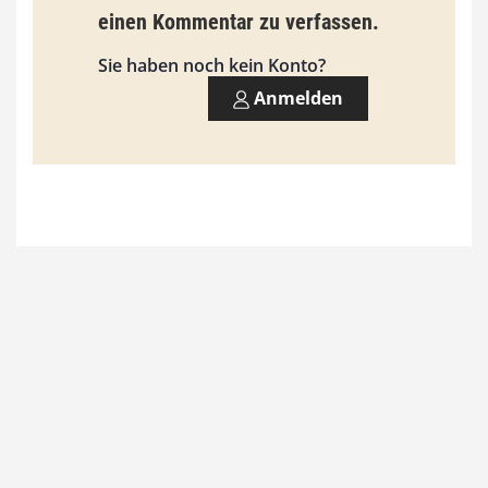
einen Kommentar zu verfassen.
s
9
Sie haben noch kein Konto?
3
Anmelden
,
0
0
€