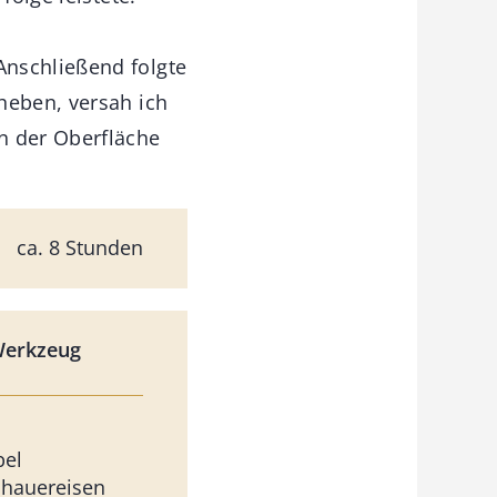
Anschließend folgte
heben, versah ich
n der Oberfläche
ca. 8 Stunden
Werkzeug
bel
dhauereisen