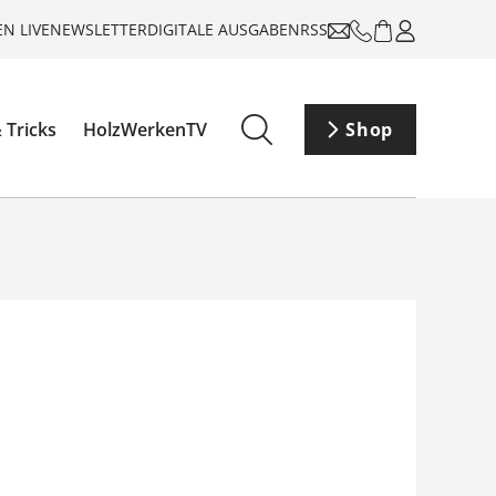
N LIVE
NEWSLETTER
DIGITALE AUSGABEN
RSS
 Tricks
HolzWerkenTV
Shop