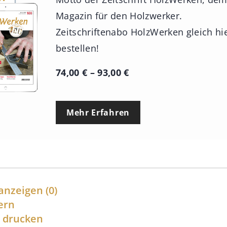
Magazin für den Holzwerker.
Zeitschriftenabo HolzWerken gleich hi
bestellen!
P
74,00
€
–
93,00
€
r
e
Mehr Erfahren
i
s
s
p
a
anzeigen
(0)
n
ern
l drucken
n