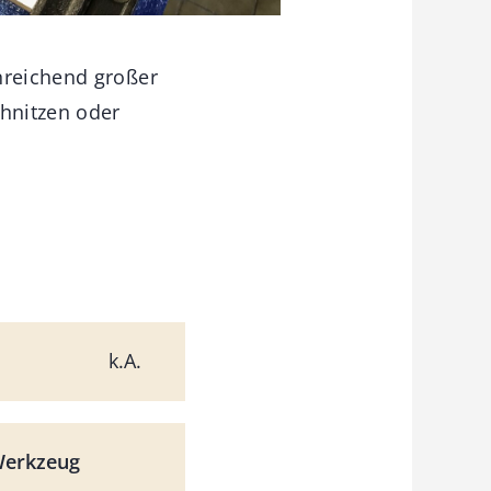
nreichend großer
chnitzen oder
k.A.
Werkzeug