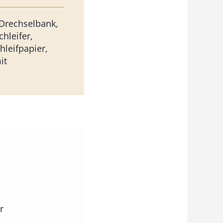
Drechselbank,
hleifer,
hleifpapier,
it
r