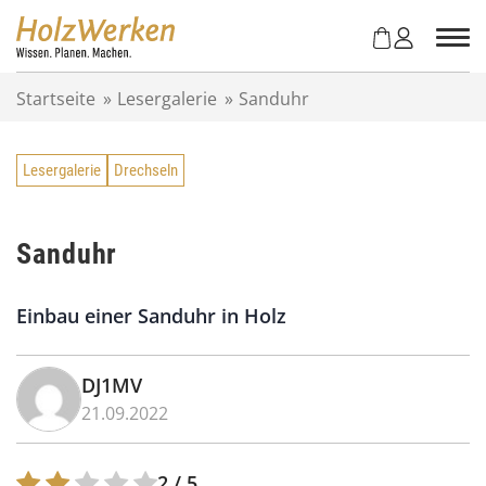
Z
u
m
I
Startseite
»
Lesergalerie
»
Sanduhr
n
h
a
Lesergalerie
Drechseln
l
t
s
p
Sanduhr
r
i
Einbau einer Sanduhr in Holz
n
g
e
DJ1MV
n
21.09.2022
2
/ 5.