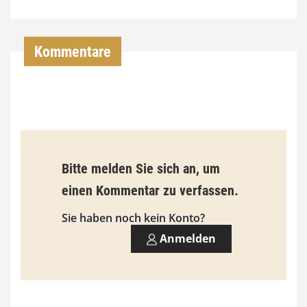
4
,
Kommentare
0
0
€
b
Bitte melden Sie sich an, um
i
einen Kommentar zu verfassen.
s
9
Sie haben noch kein Konto?
3
Anmelden
,
0
0