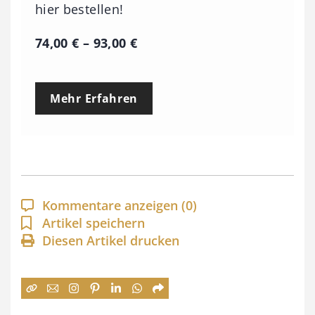
hier bestellen!
P
74,00
€
–
93,00
€
r
e
Mehr Erfahren
i
s
s
p
a
Kommentare anzeigen
(0)
n
Artikel speichern
Diesen Artikel drucken
n
e
:
7