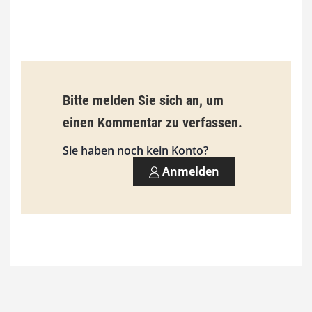
0
€
b
Bitte melden Sie sich an, um
i
einen Kommentar zu verfassen.
s
9
Sie haben noch kein Konto?
3
Anmelden
,
0
0
€