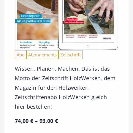
Abo
Abonnements
Zeitschrift
Wissen. Planen. Machen. Das ist das
Motto der Zeitschrift HolzWerken, dem
Magazin für den Holzwerker.
Zeitschriftenabo HolzWerken gleich
hier bestellen!
P
74,00
€
–
93,00
€
r