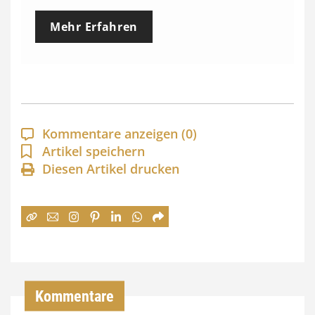
e
Mehr Erfahren
i
s
s
p
a
Kommentare anzeigen
(0)
n
Artikel speichern
Diesen Artikel drucken
n
e
:
7
4
,
Kommentare
0