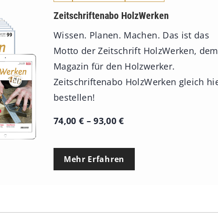
Zeitschriftenabo HolzWerken
Wissen. Planen. Machen. Das ist das
Motto der Zeitschrift HolzWerken, de
Magazin für den Holzwerker.
Zeitschriftenabo HolzWerken gleich hi
bestellen!
P
74,00
€
–
93,00
€
r
e
Mehr Erfahren
i
s
s
p