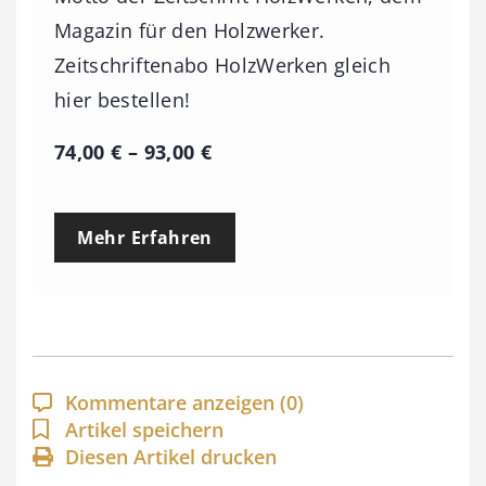
Magazin für den Holzwerker.
Zeitschriftenabo HolzWerken gleich
hier bestellen!
P
74,00
€
–
93,00
€
r
e
Mehr Erfahren
i
s
s
p
a
Kommentare anzeigen
(0)
n
Artikel speichern
Diesen Artikel drucken
n