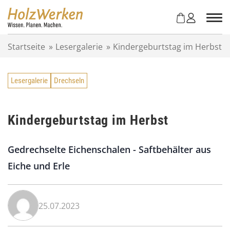
Z
u
m
I
Startseite
»
Lesergalerie
»
Kindergeburtstag im Herbst
n
h
a
Lesergalerie
Drechseln
l
t
s
p
Kindergeburtstag im Herbst
r
i
Gedrechselte Eichenschalen - Saftbehälter aus
n
g
Eiche und Erle
e
n
25.07.2023