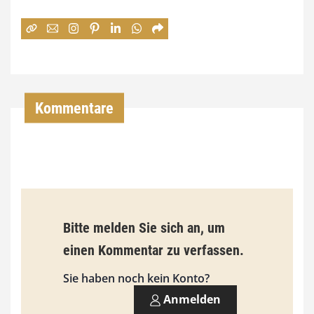
e
:
7
4
,
Kommentare
0
0
€
b
Bitte melden Sie sich an, um
i
einen Kommentar zu verfassen.
s
9
Sie haben noch kein Konto?
3
Anmelden