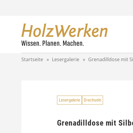
Z
u
m
I
n
h
a
l
t
Startseite
»
Lesergalerie
»
Grenadilldose mit 
s
p
r
i
n
g
Lesergalerie
Drechseln
e
n
Grenadilldose mit Sil