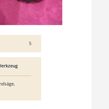
5
Werkzeug
ndsäge,