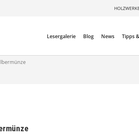
HOLZWERKE
Lesergalerie
Blog
News
Tipps &
Silbermünze
bermünze