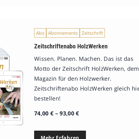
Abo
Abonnements
Zeitschrift
Zeitschriftenabo HolzWerken
Wissen. Planen. Machen. Das ist das
Motto der Zeitschrift HolzWerken, de
Magazin für den Holzwerker.
Zeitschriftenabo HolzWerken gleich hi
bestellen!
P
74,00
€
–
93,00
€
r
e
Mehr Erfahren