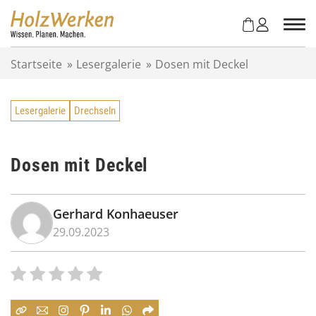
Z
u
m
I
Startseite
»
Lesergalerie
»
Dosen mit Deckel
n
h
a
Lesergalerie
Drechseln
l
t
s
p
Dosen mit Deckel
r
i
n
Gerhard Konhaeuser
g
29.09.2023
e
n