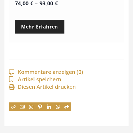
P
74,00
€
–
93,00
€
r
e
Mehr Erfahren
i
s
s
p
a
Kommentare anzeigen
(0)
n
Artikel speichern
Diesen Artikel drucken
n
e
:
7
4