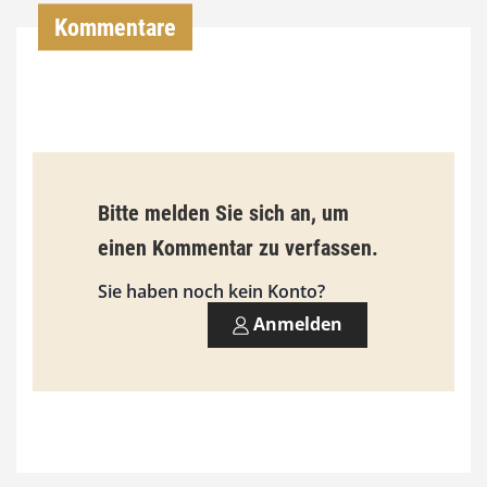
,
Kommentare
0
0
€
b
Bitte melden Sie sich an, um
i
einen Kommentar zu verfassen.
s
9
Sie haben noch kein Konto?
3
Anmelden
,
0
0