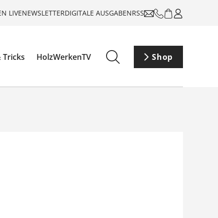
N LIVE
NEWSLETTER
DIGITALE AUSGABEN
RSS
 Tricks
HolzWerkenTV
Shop