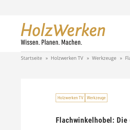
Z
u
m
I
n
h
a
l
t
Startseite
»
Holzwerken TV
»
Werkzeuge
»
Fl
s
p
r
i
n
g
Holzwerken TV
Werkzeuge
e
n
Flachwinkelhobel: Die 