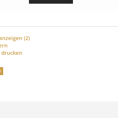
i
s
s
p
a
anzeigen
(2)
n
ern
l drucken
n
e
:
7
4
,
0
0