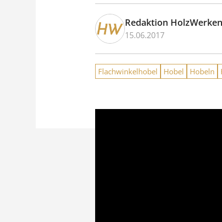
Redaktion HolzWerke
15.06.2017
Flachwinkelhobel
Hobel
Hobeln