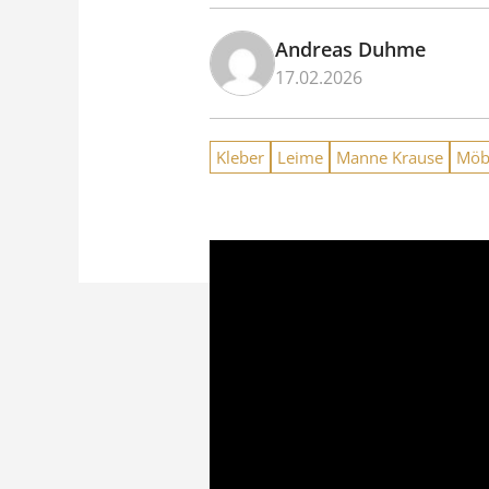
Andreas Duhme
17.02.2026
Kleber
Leime
Manne Krause
Möb