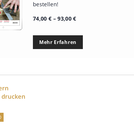
bestellen!
P
74,00
€
–
93,00
€
r
e
Mehr Erfahren
i
s
s
p
a
ern
n
l drucken
n
e
:
7