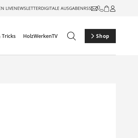
N LIVE
NEWSLETTER
DIGITALE AUSGABEN
RSS
 Tricks
HolzWerkenTV
Shop