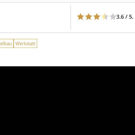
3.6
/ 5.
elbau
Werkstatt