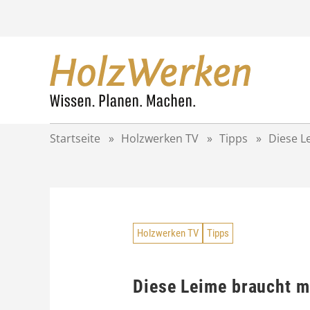
Z
u
m
I
n
h
a
l
t
Startseite
»
Holzwerken TV
»
Tipps
»
Diese L
s
p
r
i
n
g
Holzwerken TV
Tipps
e
n
Diese Leime braucht ma