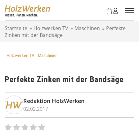
Z
u
m
I
Startseite
»
Holzwerken TV
»
Maschinen
»
Perfekte
n
Zinken mit der Bandsäge
h
a
l
Holzwerken TV
Maschinen
t
s
p
r
Perfekte Zinken mit der Bandsäge
i
n
g
Redaktion HolzWerken
e
02.02.2017
n