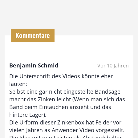
0
0
€
Kommentare
b
i
s
Benjamin Schmid
Vor 10 Jahren
9
Die Unterschrift des Videos könnte eher
3
lauten:
,
Selbst eine gar nicht eingestellte Bandsäge
macht das Zinken leicht (Wenn man sich das
0
Band beim Eintauchen ansieht und das
0
hintere Lager).
Die Urform dieser Zinkenbox hat Felder vor
vielen Jahren as Anwender Video vorgestellt.
€
Die Idee mit den Leisten als Abstandshalter