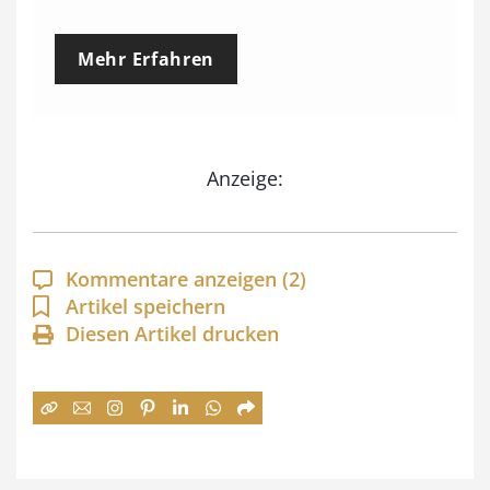
r
e
Mehr Erfahren
i
s
s
Anzeige:
p
a
n
Kommentare anzeigen
(2)
n
Artikel speichern
e
Diesen Artikel drucken
:
7
4
,