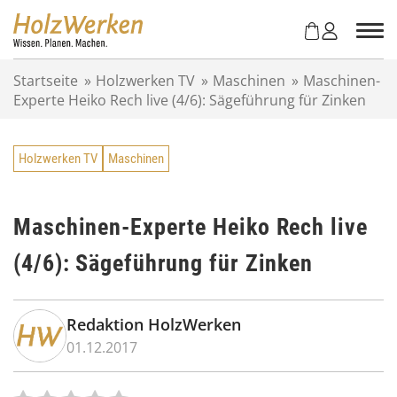
Z
u
m
I
Startseite
»
Holzwerken TV
»
Maschinen
»
Maschinen-
n
Experte Heiko Rech live (4/6): Sägeführung für Zinken
h
a
l
Holzwerken TV
Maschinen
t
s
p
r
Maschinen-Experte Heiko Rech live
i
(4/6): Sägeführung für Zinken
n
g
e
n
Redaktion HolzWerken
01.12.2017