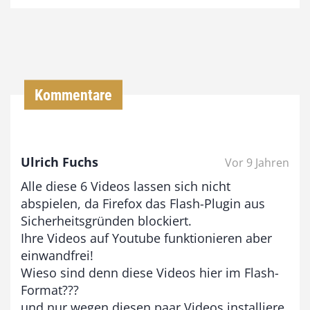
4
,
0
0
Kommentare
€
b
Ulrich Fuchs
Vor 9 Jahren
i
Alle diese 6 Videos lassen sich nicht
s
abspielen, da Firefox das Flash-Plugin aus
9
Sicherheitsgründen blockiert.
3
Ihre Videos auf Youtube funktionieren aber
,
einwandfrei!
Wieso sind denn diese Videos hier im Flash-
0
Format???
0
und nur wegen diesen paar Videos installiere