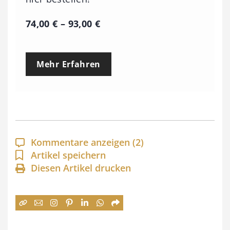
P
74,00
€
–
93,00
€
r
e
Mehr Erfahren
i
s
s
p
a
Kommentare anzeigen
(2)
n
Artikel speichern
Diesen Artikel drucken
n
e
:
7