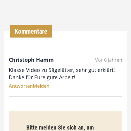
,
0
0
Kommentare
€
b
Christoph Hamm
Vor 6 Jahren
i
Klasse Video zu Sägelätter, sehr gut erklärt!
s
Danke für Eure gute Arbeit!
9
Antworten
Melden
3
,
0
0
Bitte melden Sie sich an, um