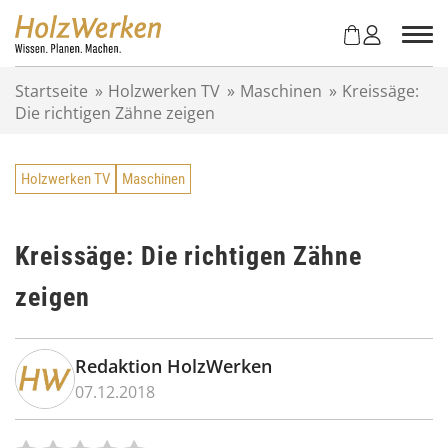
Z
u
m
I
Startseite
»
Holzwerken TV
»
Maschinen
»
Kreissäge:
n
Die richtigen Zähne zeigen
h
a
l
Holzwerken TV
Maschinen
t
s
p
r
Kreissäge: Die richtigen Zähne
i
zeigen
n
g
e
n
Redaktion HolzWerken
07.12.2018