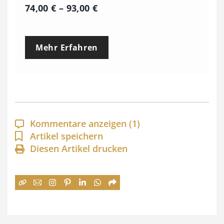
P
74,00
€
–
93,00
€
r
e
Mehr Erfahren
i
s
s
p
a
Kommentare anzeigen
(1)
n
Artikel speichern
Diesen Artikel drucken
n
e
:
7
4