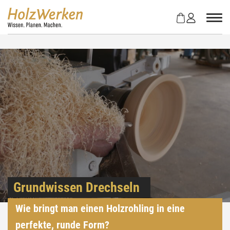
Z
u
m
I
n
h
a
l
t
s
p
r
i
n
g
e
Grundwissen Drechseln
n
Wie bringt man einen Holzrohling in eine
perfekte, runde Form?