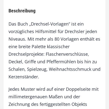
V
o
Beschreibung
r
l
a
Das Buch „Drechsel-Vorlagen“ ist ein
g
vorzügliches Hilfsmittel für Drechsler jeden
e
Niveaus. Mit mehr als 80 Vorlagen enthält es
n
M
eine breite Palette klassischer
e
Drechselprojekte: Flaschenverschlüsse,
n
g
Deckel, Griffe und Pfeffermühlen bis hin zu
e
Schalen, Spielzeug, Weihnachtsschmuck und
Kerzenständer.
Jedes Muster wird auf einer Doppelseite mit
millimetergenauen Maßen und der
Zeichnung des fertiggestellten Objekts