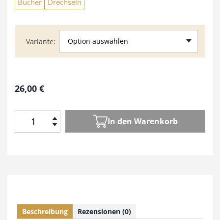
Bücher
Drechseln
Option auswählen
Variante
26,00
€
In den Warenkorb
D
r
e
c
h
s
e
l
Beschreibung
Rezensionen (0)
-