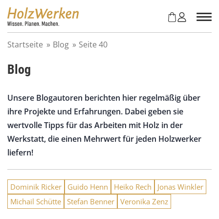
Z
u
m
I
Startseite
»
Blog
»
Seite 40
n
h
Blog
a
l
t
Unsere Blogautoren berichten hier regelmäßig über
s
ihre Projekte und Erfahrungen. Dabei geben sie
p
r
wertvolle Tipps für das Arbeiten mit Holz in der
i
Werkstatt, die einen Mehrwert für jeden Holzwerker
n
liefern!
g
e
n
Dominik Ricker
Guido Henn
Heiko Rech
Jonas Winkler
Michail Schütte
Stefan Benner
Veronika Zenz