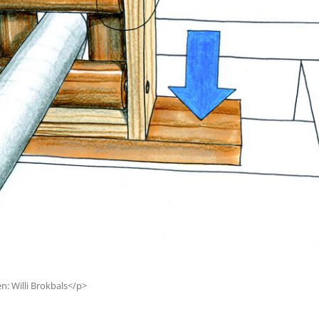
n: Willi Brokbals</p>