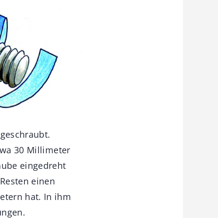
 geschraubt.
twa 30 Millimeter
aube eingedreht
 Resten einen
tern hat. In ihm
ungen.