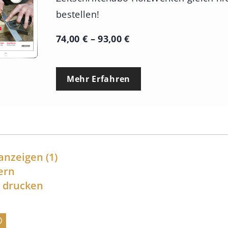
bestellen!
P
74,00
€
–
93,00
€
r
e
Mehr Erfahren
i
s
s
p
a
anzeigen
(1)
n
ern
l drucken
n
e
: