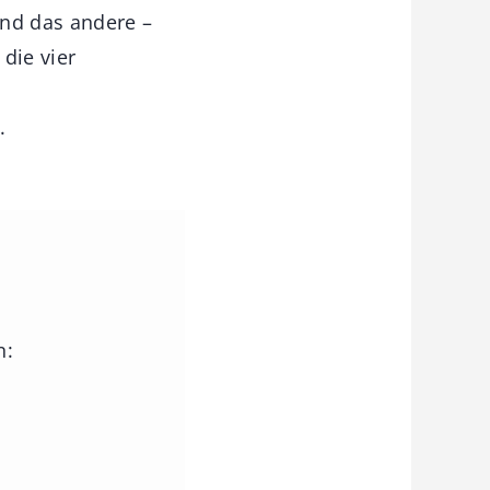
und das andere –
die vier
.
n: