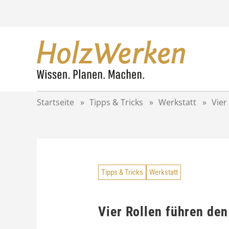
Z
u
m
I
n
h
a
l
t
Startseite
»
Tipps & Tricks
»
Werkstatt
»
Vier
s
p
r
i
n
g
Tipps & Tricks
Werkstatt
e
n
Vier Rollen führen de