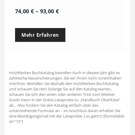
P
74,00
€
–
93,00
€
r
e
Mehr Erfahren
i
s
s
p
HolzWerken Buchkatalog bestellen Auch in diesem Jahr gibt es
a
zahlreiche Neuerscheinungen, die wir Ihnen nicht vorenthalten
möchten. Bestellen Sie deshalb den HolzWerken-Buchkatalog
n
und schauen Sie rein! Solange Sie auf den Katalog warten,
schauen Sie sich den einen oder anderen Trick vom Meister
n
Guido Henn in der Gratis-Leseprobe zu „Handbuch Oberfräse“
ab… Also fordern Sie den Katalog einfach über das
e
untenstehende Formular an – im Anschluss daran erhalten Sie
eine Bestätigungsmail mit der Leseprobe. Los geht’s! [formidable
:
id="15"]
7