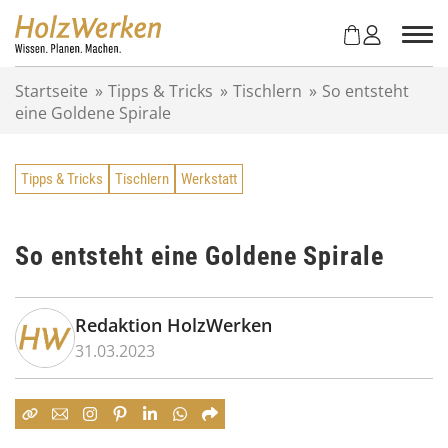
Z
u
m
I
Startseite
»
Tipps & Tricks
»
Tischlern
»
So entsteht
n
eine Goldene Spirale
h
a
l
Tipps & Tricks
Tischlern
Werkstatt
t
s
p
r
So entsteht eine Goldene Spirale
i
n
g
Redaktion HolzWerken
e
31.03.2023
n