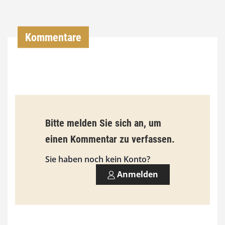
0
0
Kommentare
€
b
i
s
9
Bitte melden Sie sich an, um
3
einen Kommentar zu verfassen.
,
Sie haben noch kein Konto?
0
Anmelden
0
€