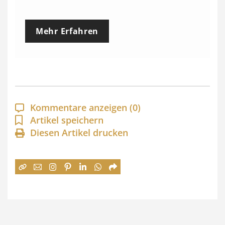
r
e
Mehr Erfahren
i
s
s
p
a
Kommentare anzeigen
(0)
n
Artikel speichern
Diesen Artikel drucken
n
e
:
7
4
,