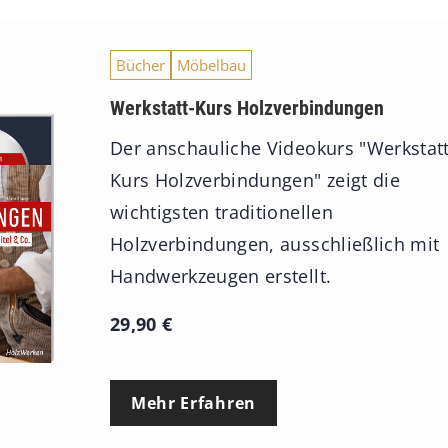
i
s
Bücher
Möbelbau
9
3
Werkstatt-Kurs Holzverbindungen
,
Der anschauliche Videokurs "Werkstatt
0
Kurs Holzverbindungen" zeigt die
0
wichtigsten traditionellen
Holzverbindungen, ausschließlich mit
€
Handwerkzeugen erstellt.
29,90
€
Mehr Erfahren