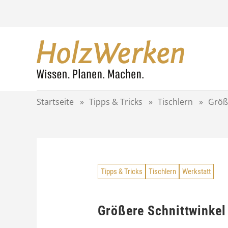
Z
u
m
I
n
h
a
l
t
Startseite
»
Tipps & Tricks
»
Tischlern
»
Größ
s
p
r
i
n
g
Tipps & Tricks
Tischlern
Werkstatt
e
n
Größere Schnittwinkel