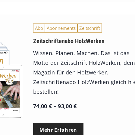
Abo
Abonnements
Zeitschrift
Zeitschriftenabo HolzWerken
Wissen. Planen. Machen. Das ist das
Motto der Zeitschrift HolzWerken, de
Magazin für den Holzwerker.
Zeitschriftenabo HolzWerken gleich hi
bestellen!
P
74,00
€
–
93,00
€
r
e
Mehr Erfahren
i