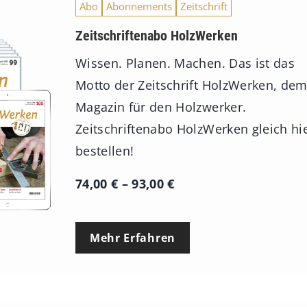
Abo
Abonnements
Zeitschrift
Zeitschriftenabo HolzWerken
Wissen. Planen. Machen. Das ist das
Motto der Zeitschrift HolzWerken, de
Magazin für den Holzwerker.
Zeitschriftenabo HolzWerken gleich hi
bestellen!
P
74,00
€
–
93,00
€
r
e
Mehr Erfahren
i
s
s