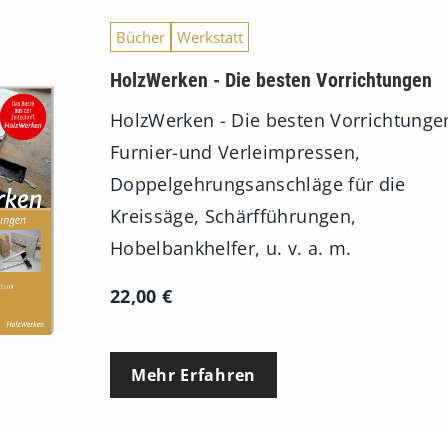
p
Bücher
Werkstatt
a
n
HolzWerken - Die besten Vorrichtungen
n
HolzWerken - Die besten Vorrichtunge
e
Furnier-und Verleimpressen,
:
Doppelgehrungsanschläge für die
7
Kreissäge, Schärfführungen,
4
Hobelbankhelfer, u. v. a. m.
,
22,00
€
0
0
Mehr Erfahren
€
b