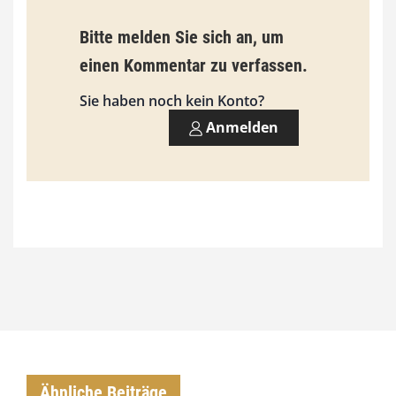
s
9
Bitte melden Sie sich an, um
3
einen Kommentar zu verfassen.
,
Sie haben noch kein Konto?
0
Anmelden
0
€
Ähnliche Beiträge