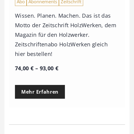
Abo
Abonnements
Zeitschrift
Wissen. Planen. Machen. Das ist das
Motto der Zeitschrift HolzWerken, dem
Magazin für den Holzwerker.
Zeitschriftenabo HolzWerken gleich
hier bestellen!
P
74,00
€
–
93,00
€
r
e
Mehr Erfahren
i
s
s
p