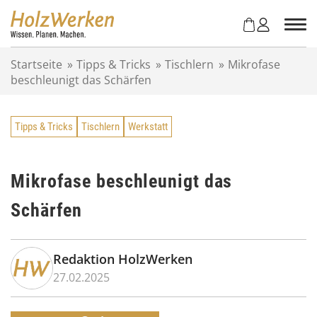
Z
u
m
I
Startseite
»
Tipps & Tricks
»
Tischlern
»
Mikrofase
n
beschleunigt das Schärfen
h
a
l
Tipps & Tricks
Tischlern
Werkstatt
t
s
p
r
Mikrofase beschleunigt das
i
Schärfen
n
g
e
n
Redaktion HolzWerken
27.02.2025