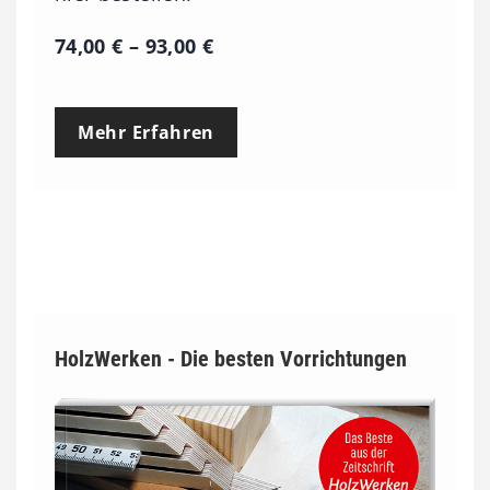
P
74,00
€
–
93,00
€
r
e
Mehr Erfahren
i
s
s
p
a
n
HolzWerken - Die besten Vorrichtungen
n
e
:
7