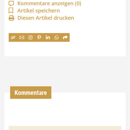
a
Kommentare anzeigen
(0)
n
Artikel speichern
Diesen Artikel drucken
n
e
:
7
4
,
0
0
Kommentare
€
b
i