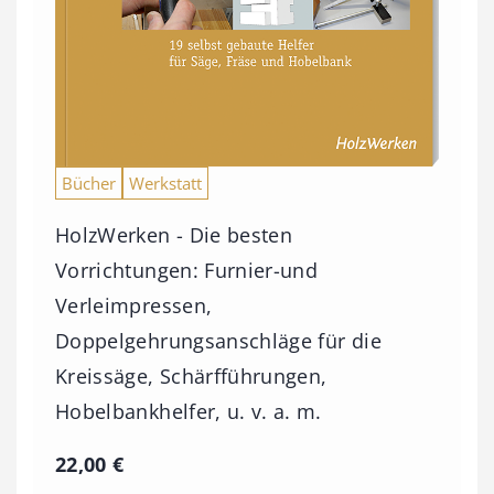
i
s
9
3
,
Bücher
Werkstatt
0
HolzWerken - Die besten
0
Vorrichtungen: Furnier-und
Verleimpressen,
€
Doppelgehrungsanschläge für die
Kreissäge, Schärfführungen,
Hobelbankhelfer, u. v. a. m.
22,00
€