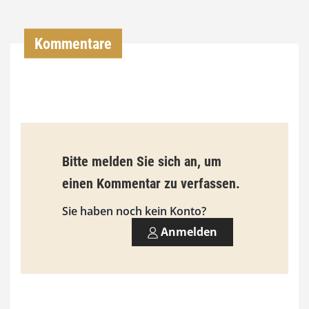
0
0
Kommentare
€
b
i
s
9
Bitte melden Sie sich an, um
3
einen Kommentar zu verfassen.
,
Sie haben noch kein Konto?
0
Anmelden
0
€