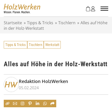
Z
u
m
I
Startseite
»
Tipps & Tricks
»
Tischlern
»
Alles auf Höhe
n
in der Holz-Werkstatt
h
a
l
Tipps & Tricks
Tischlern
Werkstatt
t
s
p
r
Alles auf Höhe in der Holz-Werkstatt
i
n
g
Redaktion HolzWerken
e
05.02.2024
n