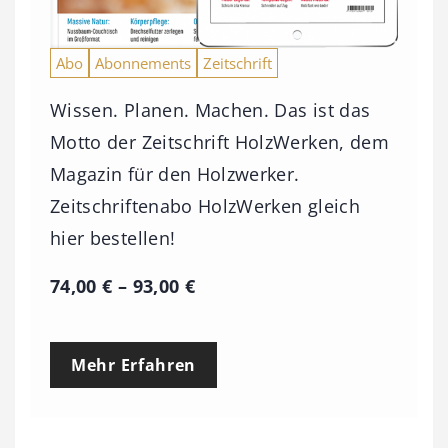
Abo
Abonnements
Zeitschrift
Wissen. Planen. Machen. Das ist das
Motto der Zeitschrift HolzWerken, dem
Magazin für den Holzwerker.
Zeitschriftenabo HolzWerken gleich
hier bestellen!
P
74,00
€
–
93,00
€
r
e
Mehr Erfahren
i
s
s