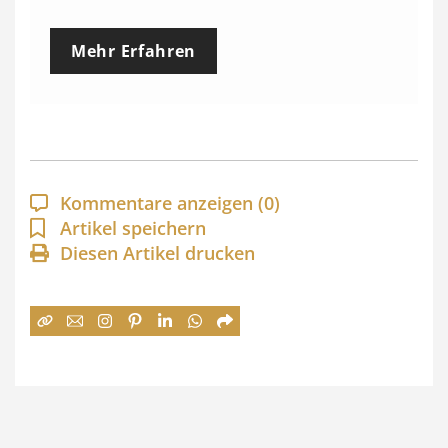
r
e
Mehr Erfahren
i
s
s
p
a
Kommentare anzeigen
(0)
n
Artikel speichern
Diesen Artikel drucken
n
e
:
7
4
,