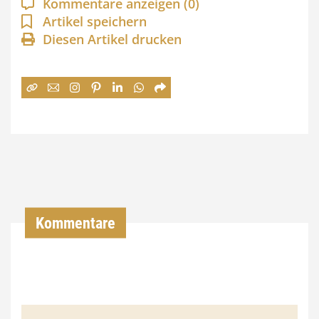
Kommentare anzeigen
(0)
n
Artikel speichern
Diesen Artikel drucken
n
e
:
7
4
,
0
0
Kommentare
€
b
i
s