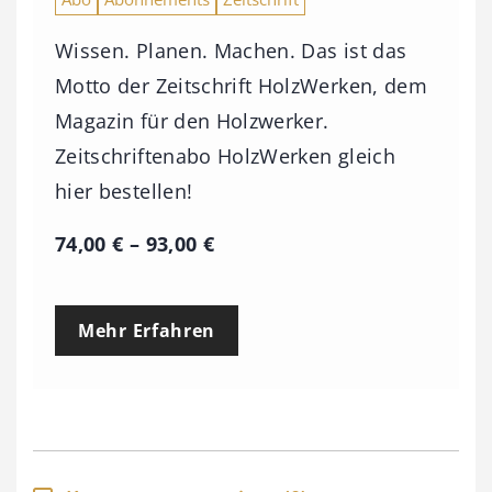
Wissen. Planen. Machen. Das ist das
Motto der Zeitschrift HolzWerken, dem
Magazin für den Holzwerker.
Zeitschriftenabo HolzWerken gleich
hier bestellen!
P
74,00
€
–
93,00
€
r
e
Mehr Erfahren
i
s
s
p
a