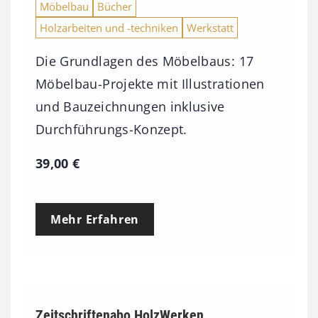
Möbelbau
Bücher
3
Holzarbeiten und -techniken
Werkstatt
,
0
Die Grundlagen des Möbelbaus: 17
0
Möbelbau-Projekte mit Illustrationen
und Bauzeichnungen inklusive
€
Durchführungs-Konzept.
39,00
€
Mehr Erfahren
Zeitschriftenabo HolzWerken