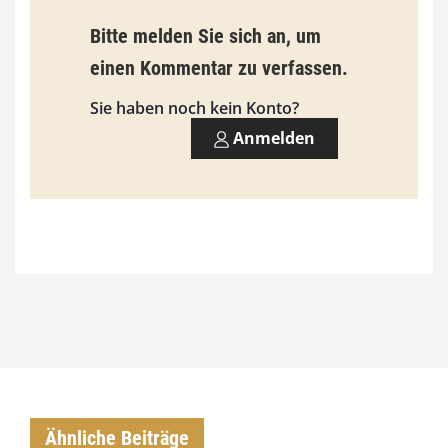
9
Bitte melden Sie sich an, um
3
einen Kommentar zu verfassen.
,
Sie haben noch kein Konto?
0
Anmelden
0
€
Ähnliche Beiträge