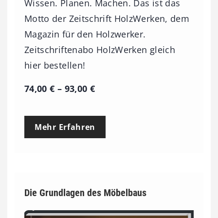
Wissen. Planen. Machen. Das ist das
Motto der Zeitschrift HolzWerken, dem
Magazin für den Holzwerker.
Zeitschriftenabo HolzWerken gleich
hier bestellen!
P
74,00
€
–
93,00
€
r
e
Mehr Erfahren
i
s
s
p
Die Grundlagen des Möbelbaus
a
n