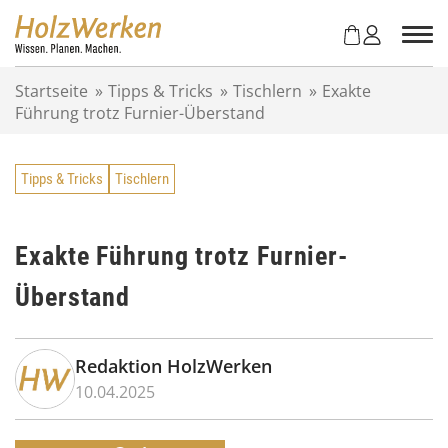
Z
u
m
I
Startseite
»
Tipps & Tricks
»
Tischlern
»
Exakte
n
Führung trotz Furnier-Überstand
h
a
l
Tipps & Tricks
Tischlern
t
s
p
r
Exakte Führung trotz Furnier-
i
Überstand
n
g
e
n
Redaktion HolzWerken
10.04.2025