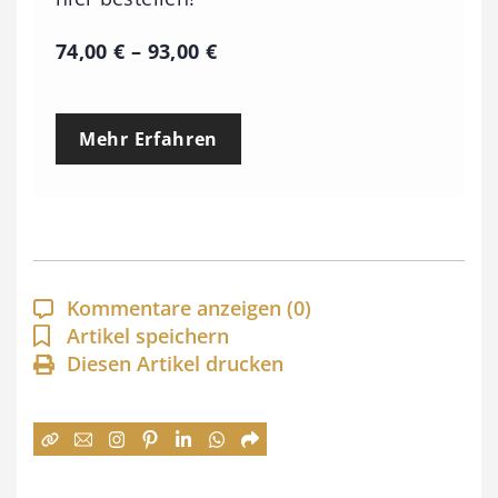
P
74,00
€
–
93,00
€
r
e
Mehr Erfahren
i
s
s
p
a
Kommentare anzeigen
(0)
n
Artikel speichern
Diesen Artikel drucken
n
e
:
7