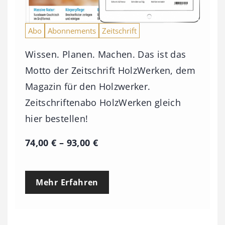
Abo
Abonnements
Zeitschrift
Wissen. Planen. Machen. Das ist das
Motto der Zeitschrift HolzWerken, dem
Magazin für den Holzwerker.
Zeitschriftenabo HolzWerken gleich
hier bestellen!
P
74,00
€
–
93,00
€
r
e
Mehr Erfahren
i
s
s