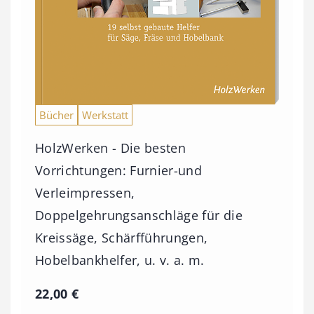
i
s
9
3
,
Bücher
Werkstatt
0
HolzWerken - Die besten
0
Vorrichtungen: Furnier-und
Verleimpressen,
€
Doppelgehrungsanschläge für die
Kreissäge, Schärfführungen,
Hobelbankhelfer, u. v. a. m.
22,00
€