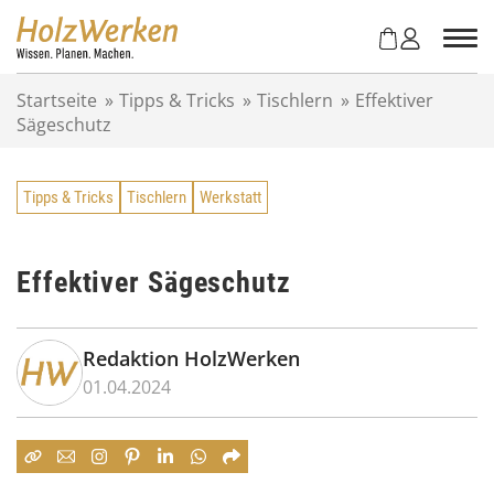
Z
u
m
I
Startseite
»
Tipps & Tricks
»
Tischlern
»
Effektiver
n
Sägeschutz
h
a
l
Tipps & Tricks
Tischlern
Werkstatt
t
s
p
r
Effektiver Sägeschutz
i
n
g
Redaktion HolzWerken
e
01.04.2024
n