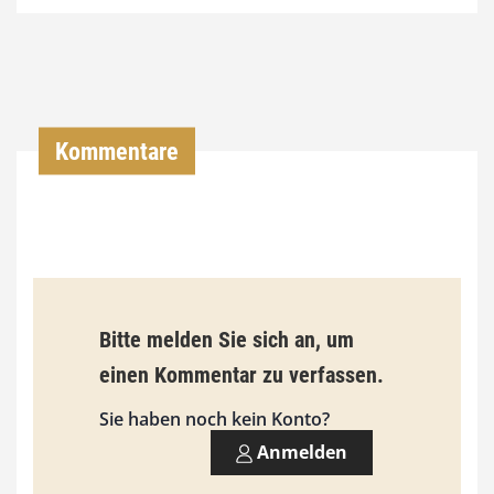
4
,
0
0
Kommentare
€
b
i
s
9
Bitte melden Sie sich an, um
3
einen Kommentar zu verfassen.
,
Sie haben noch kein Konto?
0
Anmelden
0