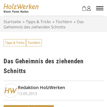
Z
u
m
I
Startseite
»
Tipps & Tricks
»
Tischlern
»
Das
n
Geheimnis des ziehenden Schnitts
h
a
l
Tipps & Tricks
Tischlern
t
s
p
r
Das Geheimnis des ziehenden
i
Schnitts
n
g
e
n
Redaktion HolzWerken
13.05.2013