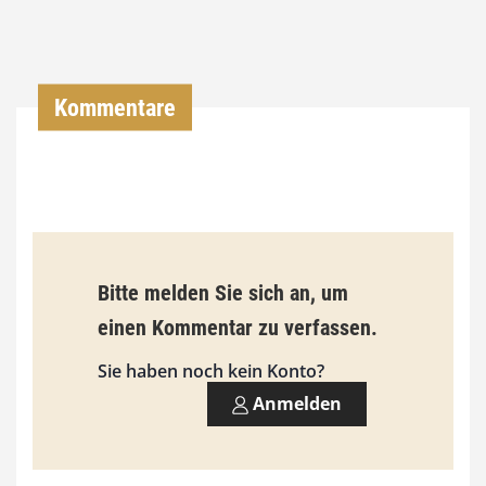
,
0
0
Kommentare
€
b
i
s
9
Bitte melden Sie sich an, um
3
einen Kommentar zu verfassen.
,
Sie haben noch kein Konto?
0
Anmelden
0