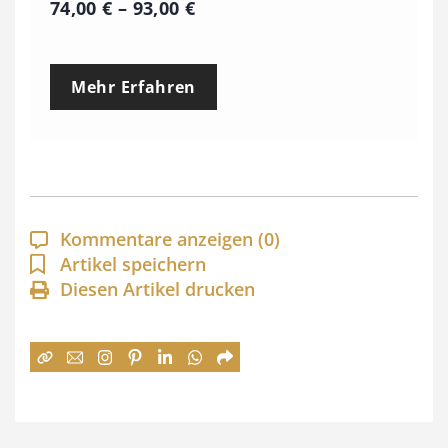
P
74,00
€
–
93,00
€
r
e
Mehr Erfahren
i
s
s
p
a
Kommentare anzeigen
(0)
n
Artikel speichern
Diesen Artikel drucken
n
e
:
7
4