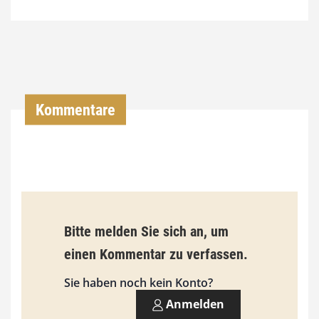
4
,
0
0
Kommentare
€
b
i
s
9
Bitte melden Sie sich an, um
3
einen Kommentar zu verfassen.
,
Sie haben noch kein Konto?
0
Anmelden
0