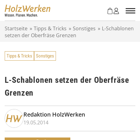
Z
u
m
I
Startseite
»
Tipps & Tricks
»
Sonstiges
»
L-Schablonen
n
setzen der Oberfräse Grenzen
h
a
l
Tipps & Tricks
Sonstiges
t
s
p
r
L-Schablonen setzen der Oberfräse
i
Grenzen
n
g
e
n
Redaktion HolzWerken
19.05.2014