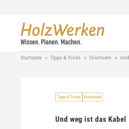
Z
u
m
I
n
h
a
l
t
Startseite
»
Tipps & Tricks
»
Drechseln
»
Und
s
p
r
i
n
g
Tipps & Tricks
Drechseln
e
n
Und weg ist das Kabel