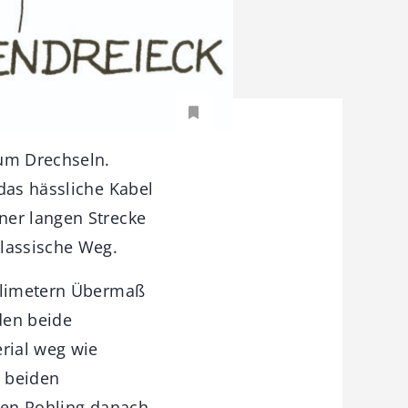
zum Drechseln.
das hässliche Kabel
ner langen Strecke
klassische Weg.
illimetern Übermaß
den beide
erial weg wie
e beiden
 den Rohling danach