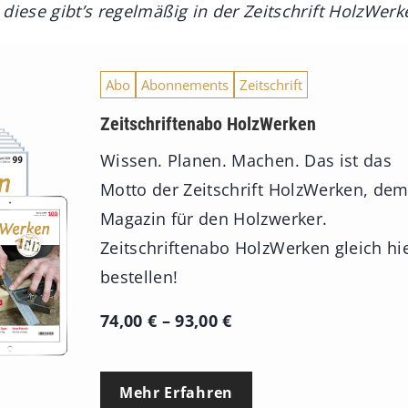
diese gibt’s regelmäßig in der Zeitschrift HolzWerk
Abo
Abonnements
Zeitschrift
Zeitschriftenabo HolzWerken
Wissen. Planen. Machen. Das ist das
Motto der Zeitschrift HolzWerken, de
Magazin für den Holzwerker.
Zeitschriftenabo HolzWerken gleich hi
bestellen!
P
74,00
€
–
93,00
€
r
e
Mehr Erfahren
i