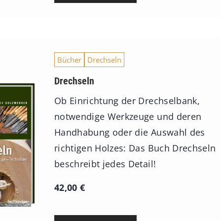
s
s
p
Bücher
Drechseln
a
n
Drechseln
n
Ob Einrichtung der Drechselbank,
e
notwendige Werkzeuge und deren
:
Handhabung oder die Auswahl des
7
richtigen Holzes: Das Buch Drechseln
4
beschreibt jedes Detail!
,
42,00
€
0
0