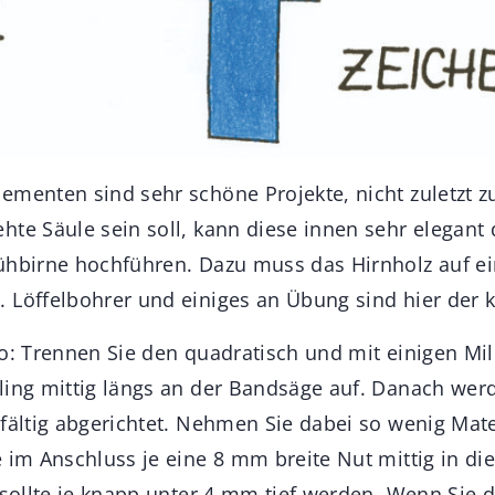
ementen sind sehr schöne Projekte, nicht zuletzt 
hte Säule sein soll, kann diese innen sehr elegant 
ühbirne hochführen. Dazu muss das Hirnholz auf ei
 Löffelbohrer und einiges an Übung sind hier der 
so: Trennen Sie den quadratisch und mit einigen M
ling mittig längs an der Bandsäge auf. Danach wer
gfältig abgerichtet. Nehmen Sie dabei so wenig Mat
 im Anschluss je eine 8 mm breite Nut mittig in di
e sollte je knapp unter 4 mm tief werden. Wenn Sie