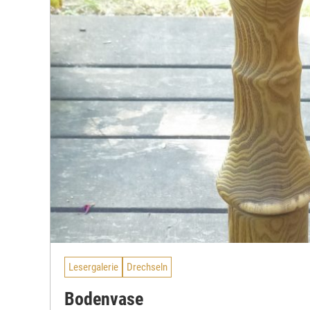
Lesergalerie
Drechseln
Bodenvase