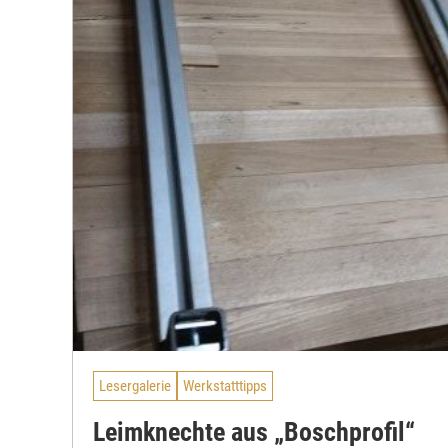
Lesergalerie
Werkstatttipps
Leimknechte aus „Boschprofil“