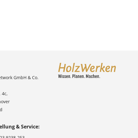
etwork GmbH & Co.
 4c,
nover
nd
ellung & Service:
123 9238-253