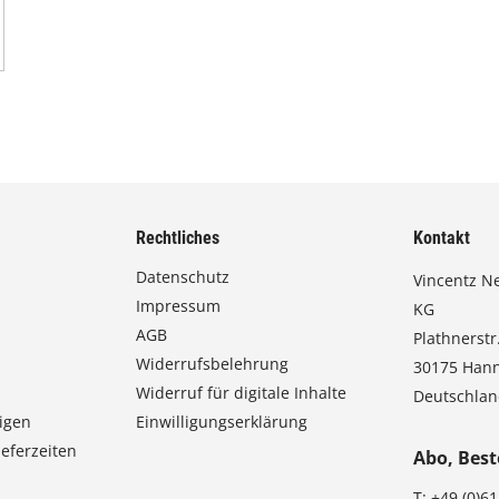
Rechtliches
Kontakt
Datenschutz
Vincentz N
Impressum
KG
AGB
Plathnerstr.
Widerrufsbelehrung
30175 Han
Widerruf für digitale Inhalte
Deutschla
igen
Einwilligungserklärung
eferzeiten
Abo, Best
T:
+49 (0)6