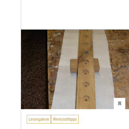
Lesergalerie
Werkstatttipps