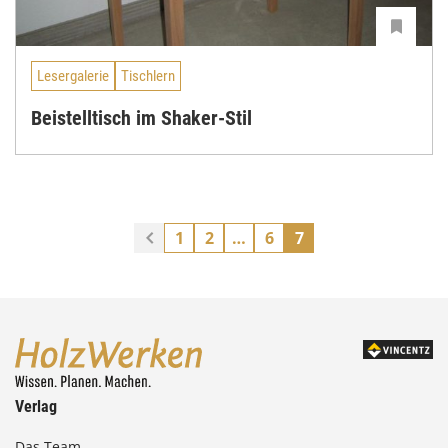
Lesergalerie
Tischlern
Beistelltisch im Shaker-Stil
1
2
…
6
7
Verlag
Das Team