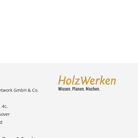
etwork GmbH & Co.
 4c,
nover
nd