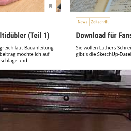
News
Zeitschrift
idübler (Teil 1)
Download für Fan
lgreich laut Bauanleitung
Sie wollen Luthers Schr
eitrag möchte ich auf
gibt's die SketchUp-Datei
schläge und...