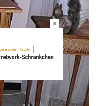
Lesergalerie
Tischlern
Fretwork-Schränkchen