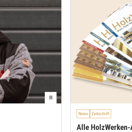
News
Zeitschrift
Alle HolzWerken-A