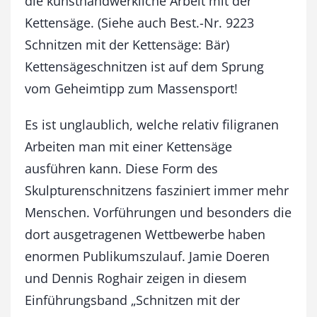
die kunsthandwerkliche Arbeit mit der
K
Kettensäge. (Siehe auch Best.-Nr. 9223
e
t
Schnitzen mit der Kettensäge: Bär)
t
Kettensägeschnitzen ist auf dem Sprung
e
n
vom Geheimtipp zum Massensport!
s
ä
Es ist unglaublich, welche relativ filigranen
g
Arbeiten man mit einer Kettensäge
e
:
ausführen kann. Diese Form des
A
Skulpturenschnitzens fasziniert immer mehr
d
l
Menschen. Vorführungen und besonders die
e
dort ausgetragenen Wettbewerbe haben
r
enormen Publikumszulauf. Jamie Doeren
M
e
und Dennis Roghair zeigen in diesem
n
Einführungsband „Schnitzen mit der
g