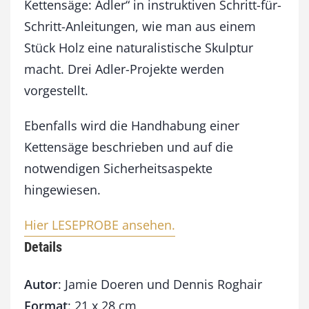
e
Kettensäge: Adler“ in instruktiven Schritt-für-
Schritt-Anleitungen, wie man aus einem
Stück Holz eine naturalistische Skulptur
macht. Drei Adler-Projekte werden
vorgestellt.
Ebenfalls wird die Handhabung einer
Kettensäge beschrieben und auf die
notwendigen Sicherheitsaspekte
hingewiesen.
Hier LESEPROBE ansehen.
Details
Autor
: Jamie Doeren und Dennis Roghair
Format
: 21 x 28 cm