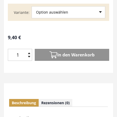
Option auswählen
Variante
9,40
€
In den Warenkorb
H
o
l
z
W
e
r
k
Beschreibung
Rezensionen (0)
e
n
5