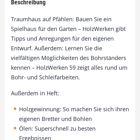
Beschreibung
9
J
u
Traumhaus auf Pfählen: Bauen Sie ein
l
Spielhaus für den Garten – HolzWerken gibt
i
Tipps und Anregungen für den eigenen
/
A
Entwurf. Außerdem: Lernen Sie die
u
vielfältigen Möglichkeiten des Bohrständers
g
u
kennen – HolzWerken 59 zeigt alles rund um
s
Bohr- und Schleifarbeiten.
t
2
Außerdem in Heft:
0
1
6
Holzgewinnung: So machen Sie sich ihren
M
eigenen Bretter und Bohlen
e
n
Ölen: Superschnell zu besten
g
Ergebnissen