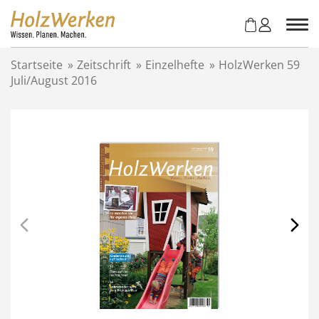
Z
u
m
I
Startseite
»
Zeitschrift
»
Einzelhefte
»
HolzWerken 59
n
Juli/August 2016
h
a
l
t
s
p
r
i
n
g
e
n