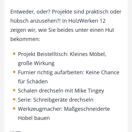
S
e
Entweder, oder? Projekte sind praktisch oder
p
hübsch anzusehen?! In HolzWerken 12
t
zeigen wir, wie Sie beides unter einen Hut
e
m
bekommen:
b
e
Projekt Beistelltisch: Kleines Möbel,
r
/
große Wirkung
O
Furnier richtig aufarbeiten: Keine Chance
k
für Schäden
t
o
Schalen drechseln mit Mike Tingey
b
Serie: Schreibgeräte drechseln
e
r
Werkzeugmacher: Maßgeschneiderte
2
Hobel bauen
0
0