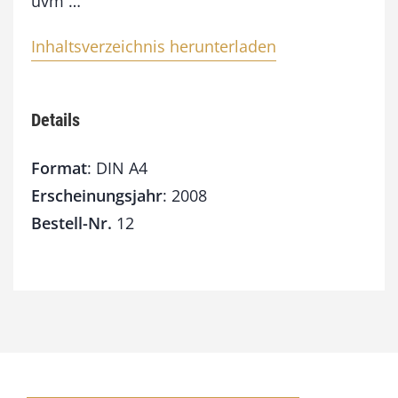
uvm …
8
M
e
Inhaltsverzeichnis herunterladen
n
g
e
Details
Format
: DIN A4
Erscheinungsjahr
: 2008
Bestell-Nr.
12