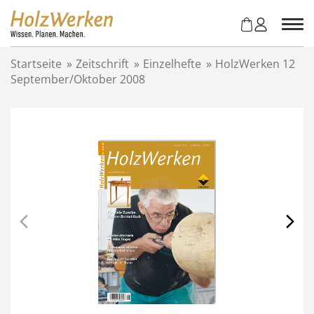
Z
u
m
I
Startseite
»
Zeitschrift
»
Einzelhefte
»
HolzWerken 12
n
September/Oktober 2008
h
a
l
t
s
p
r
i
n
g
e
n