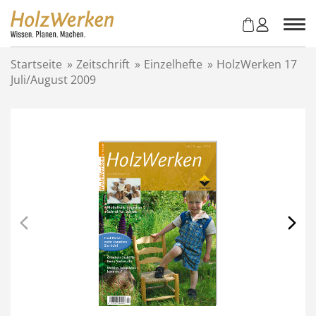
Z
u
m
I
Startseite
»
Zeitschrift
»
Einzelhefte
»
HolzWerken 17
n
Juli/August 2009
h
a
l
t
s
p
r
i
n
g
e
n