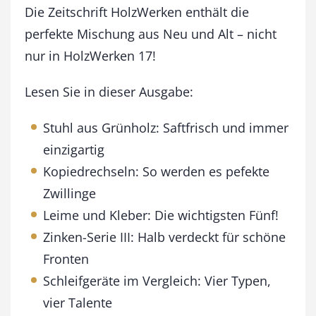
u
Die Zeitschrift HolzWerken enthält die
l
perfekte Mischung aus Neu und Alt – nicht
i
nur in HolzWerken 17!
/
A
u
Lesen Sie in dieser Ausgabe:
g
u
Stuhl aus Grünholz: Saftfrisch und immer
s
einzigartig
t
2
Kopiedrechseln: So werden es pefekte
0
Zwillinge
0
9
Leime und Kleber: Die wichtigsten Fünf!
M
Zinken-Serie III: Halb verdeckt für schöne
e
n
Fronten
g
Schleifgeräte im Vergleich: Vier Typen,
e
vier Talente