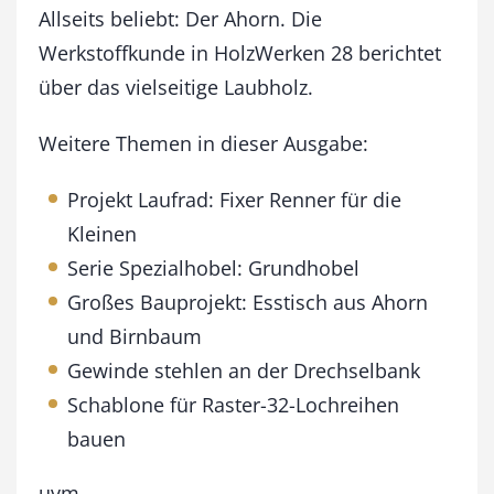
a
Allseits beliebt: Der Ahorn. Die
i
Werkstoffkunde in HolzWerken 28 berichtet
/
über das vielseitige Laubholz.
J
u
n
Weitere Themen in dieser Ausgabe:
i
2
Projekt Laufrad: Fixer Renner für die
0
Kleinen
1
1
Serie Spezialhobel: Grundhobel
M
Großes Bauprojekt: Esstisch aus Ahorn
e
n
und Birnbaum
g
Gewinde stehlen an der Drechselbank
e
Schablone für Raster-32-Lochreihen
bauen
uvm …