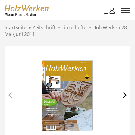
Z
u
m
I
Startseite
»
Zeitschrift
»
Einzelhefte
»
HolzWerken 28
n
Mai/Juni 2011
h
a
l
t
s
p
r
i
n
g
e
n