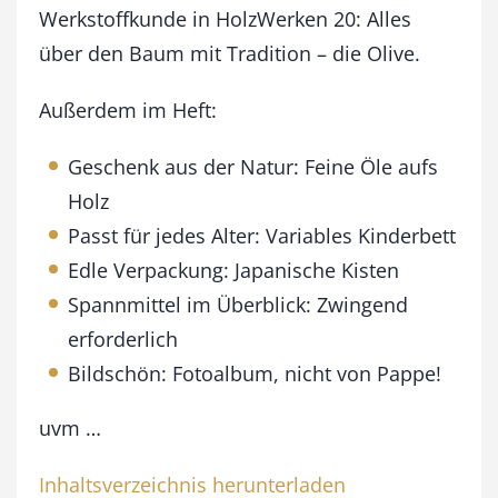
a
Werkstoffkunde in HolzWerken 20: Alles
n
über den Baum mit Tradition – die Olive.
u
a
Außerdem im Heft:
r
/
F
Geschenk aus der Natur: Feine Öle aufs
e
Holz
b
Passt für jedes Alter: Variables Kinderbett
r
u
Edle Verpackung: Japanische Kisten
a
Spannmittel im Überblick: Zwingend
r
2
erforderlich
0
Bildschön: Fotoalbum, nicht von Pappe!
1
0
uvm …
M
e
n
Inhaltsverzeichnis herunterladen