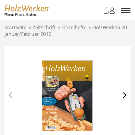
Z
u
m
I
Startseite
»
Zeitschrift
»
Einzelhefte
»
HolzWerken 20
n
Januar/Februar 2010
h
a
l
t
s
p
r
i
n
g
e
n