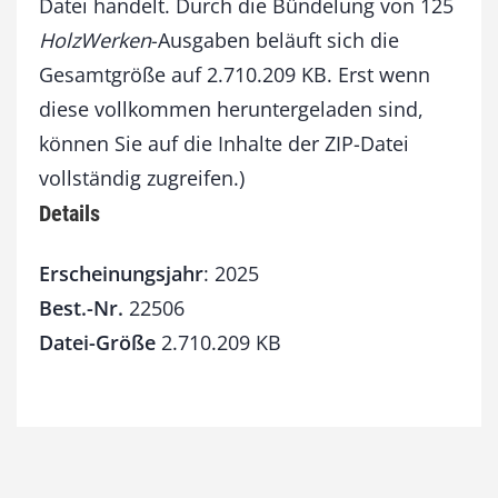
2
Datei handelt. Durch die Bündelung von 125
0
HolzWerken
-Ausgaben beläuft sich die
2
Gesamtgröße auf 2.710.209 KB. Erst wenn
5
[
diese vollkommen heruntergeladen sind,
D
können Sie auf die Inhalte der ZIP-Datei
i
g
vollständig zugreifen.)
i
Details
t
a
l
Erscheinungsjahr
: 2025
]
Best.-Nr.
22506
M
Datei-Größe
2.710.209 KB
e
n
g
e