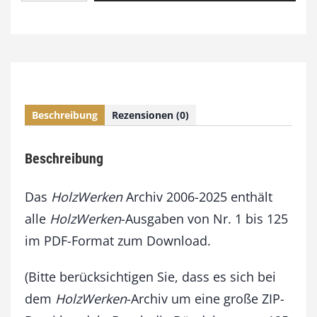
o
l
z
W
e
r
k
Beschreibung
Rezensionen (0)
e
n
A
Beschreibung
r
c
h
Das
HolzWerken
Archiv 2006-2025 enthält
i
alle
HolzWerken
-Ausgaben von Nr. 1 bis 125
v
im PDF-Format zum Download.
2
0
0
(Bitte berücksichtigen Sie, dass es sich bei
6
dem
HolzWerken
-Archiv um eine große ZIP-
-