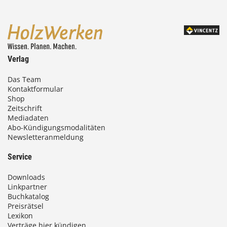
,
0
0
Verlag
€
Das Team
b
Kontaktformular
Shop
i
Zeitschrift
Mediadaten
s
Abo-Kündigungsmodalitäten
Newsletteranmeldung
9
3
Service
,
Downloads
0
Linkpartner
Buchkatalog
0
Preisrätsel
Lexikon
Verträge hier kündigen