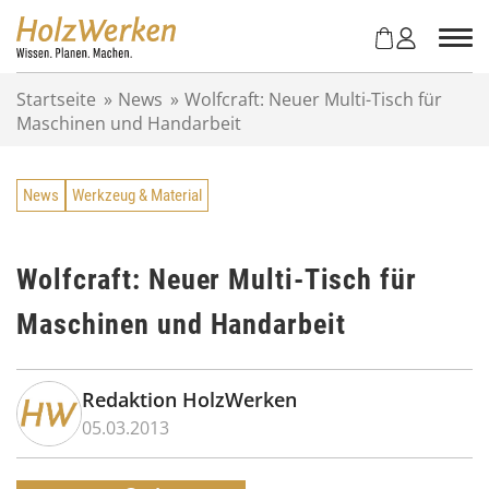
Z
u
m
I
Startseite
»
News
»
Wolfcraft: Neuer Multi-Tisch für
n
Maschinen und Handarbeit
h
a
l
News
Werkzeug & Material
t
s
p
r
Wolfcraft: Neuer Multi-Tisch für
i
Maschinen und Handarbeit
n
g
e
n
Redaktion HolzWerken
05.03.2013