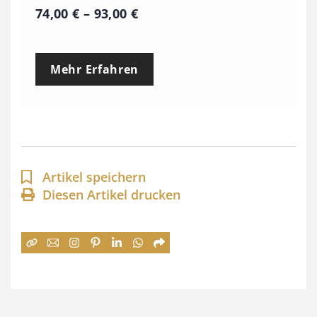
P
74,00
€
–
93,00
€
r
e
Mehr Erfahren
i
s
s
p
a
Artikel speichern
n
Diesen Artikel drucken
n
e
:
7
4