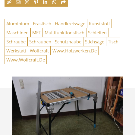
Aluminium
Frästisch
Handkreissäge
Kunststoff
Maschinen
MFT
Multifunktionstisch
Schleifen
Schraube
Schrauben
Schutzhaube
Stichsäge
Tisch
Werkstatt
Wolfcraft
Www.Holzwerken.De
Www.Wolfcraft.De