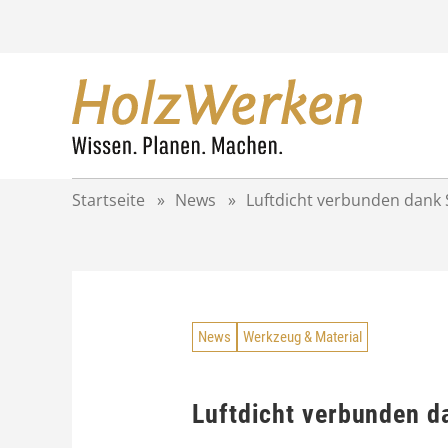
Z
u
m
I
n
h
a
l
t
Startseite
»
News
»
Luftdicht verbunden dank
s
p
r
i
n
g
News
Werkzeug & Material
e
n
Luftdicht verbunden d