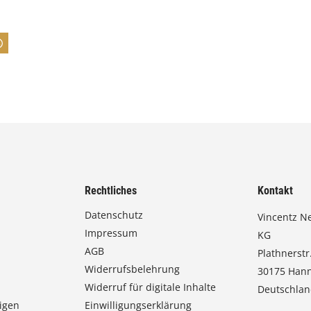
n
e
:
7
4
,
0
0
Rechtliches
Kontakt
€
Datenschutz
Vincentz N
Impressum
b
KG
AGB
Plathnerstr.
i
Widerrufsbelehrung
30175 Han
s
Widerruf für digitale Inhalte
Deutschla
9
igen
Einwilligungserklärung