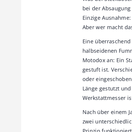
bei der Absaugung
Einzige Ausnahme: 
Aber wer macht da
Eine überraschend
halbseidenen Fumm
Motodox an: Ein St
gestuft ist. Vers
oder eingeschoben 
Länge gestutzt un
Werkstattmesser ist
Nach über einem Ja
zwei unterschiedli
Prinzip funktioniert