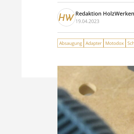
Redaktion HolzWerke
19.04.2023
Absaugung
Adapter
Motodox
Sc