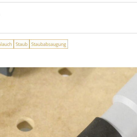
n
hlauch
Staub
Staubabsaugung