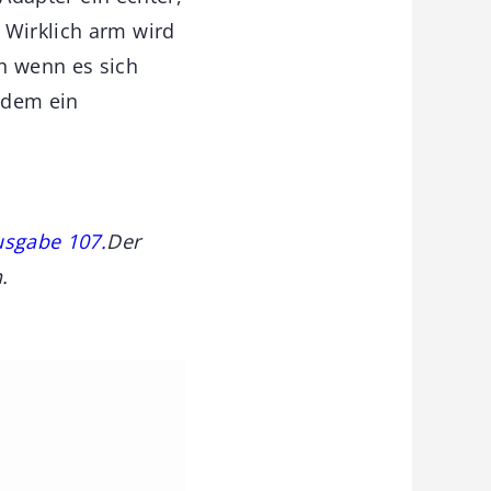
 Wirklich arm wird
h wenn es sich
tzdem ein
usgabe 107.
Der
.