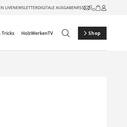
N LIVE
NEWSLETTER
DIGITALE AUSGABEN
RSS
 Tricks
HolzWerkenTV
Shop