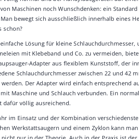
 von Maschinen noch Wunschdenken: ein Standard 
Man bewegt sich ausschließlich innerhalb eines He
s schon?
 einfache Lösung für kleine Schlauchdurchmesser,
eleien mit Klebeband und Co. zu vermeiden, biete
aupsauger-Adapter aus flexiblem Kunststoff, der i
chiedene Schlauchdurchmesser zwischen 22 und 42 
werden. Der Adapter wird einfach entsprechend auf
d mit Maschine und Schlauch verbunden. Ein norma
 dafür völlig ausreichend.
hr im Einsatz und der Kombination verschiedenst
chen Werkstattsaugern und einem Zyklon kann man 
 nicht nur in der Theorie. Auch in der Praxis ist der