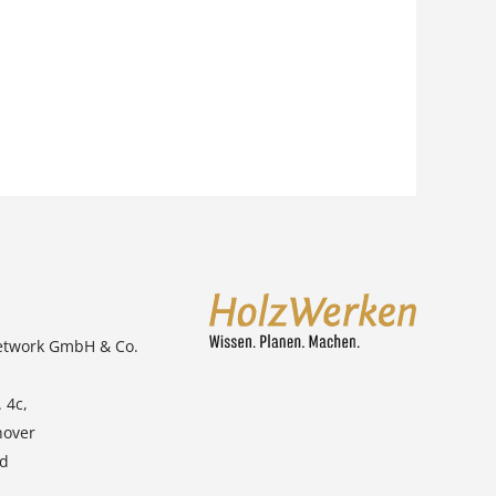
etwork GmbH & Co.
 4c,
nover
nd