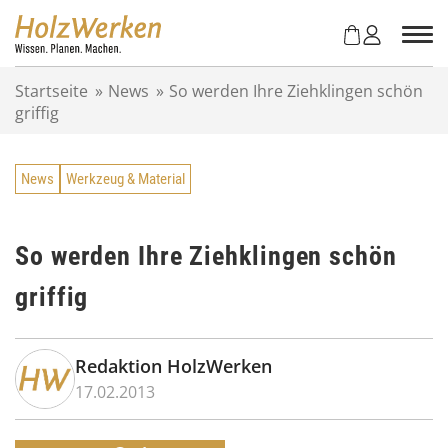
Z
u
m
I
Startseite
»
News
»
So werden Ihre Ziehklingen schön
n
griffig
h
a
l
News
Werkzeug & Material
t
s
p
r
So werden Ihre Ziehklingen schön
i
griffig
n
g
e
n
Redaktion HolzWerken
17.02.2013