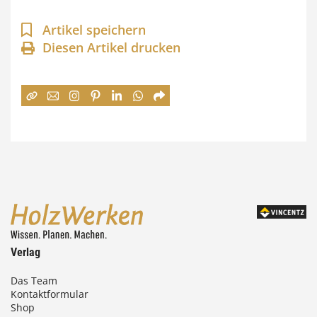
p
a
Artikel speichern
n
Diesen Artikel drucken
n
e
:
7
4
,
0
0
Verlag
€
Das Team
Kontaktformular
b
Shop