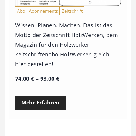
Abo
Abonnements
Zeitschrift
Wissen. Planen. Machen. Das ist das
Motto der Zeitschrift HolzWerken, dem
Magazin für den Holzwerker.
Zeitschriftenabo HolzWerken gleich
hier bestellen!
P
74,00
€
–
93,00
€
r
e
Mehr Erfahren
i
s
s