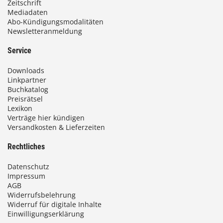
i
Zeitschrift
Mediadaten
s
Abo-Kündigungsmodalitäten
Newsletteranmeldung
9
3
Service
,
Downloads
0
Linkpartner
Buchkatalog
0
Preisrätsel
Lexikon
Verträge hier kündigen
Versandkosten & Lieferzeiten
€
Rechtliches
Datenschutz
Impressum
AGB
Widerrufsbelehrung
Widerruf für digitale Inhalte
Einwilligungserklärung