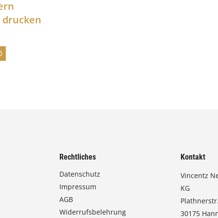
a
ern
n
l drucken
n
e
:
7
4
,
0
0
Rechtliches
Kontakt
€
Datenschutz
Vincentz N
Impressum
b
KG
AGB
Plathnerstr.
i
Widerrufsbelehrung
30175 Han