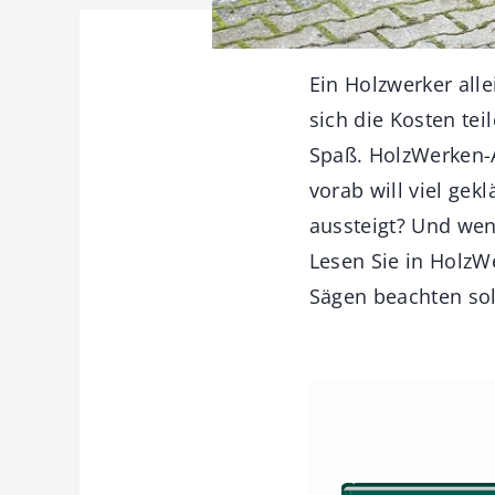
Ein Holzwerker alle
sich die Kosten te
Spaß. HolzWerken-A
vorab will viel gek
aussteigt? Und we
Lesen Sie in HolzW
Sägen beachten sol