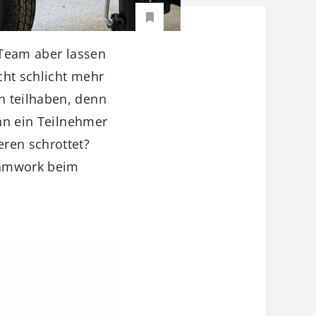
m Team aber lassen
cht schlicht mehr
n teilhaben, denn
enn ein Teilnehmer
ren schrottet?
eamwork beim