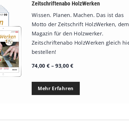
Zeitschriftenabo HolzWerken
Wissen. Planen. Machen. Das ist das
Motto der Zeitschrift HolzWerken, de
Magazin für den Holzwerker.
Zeitschriftenabo HolzWerken gleich hi
bestellen!
P
74,00
€
–
93,00
€
r
e
Mehr Erfahren
i
s
s
p