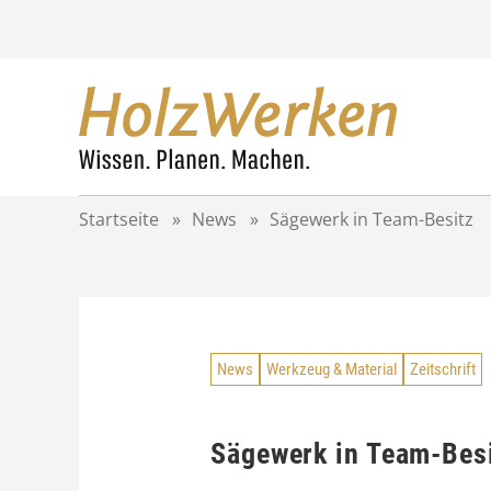
Z
u
m
I
n
h
a
l
t
Startseite
»
News
»
Sägewerk in Team-Besitz
s
p
r
i
n
g
News
Werkzeug & Material
Zeitschrift
e
n
Sägewerk in Team-Bes