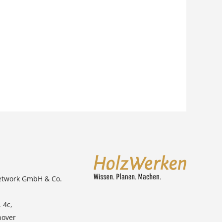
etwork GmbH & Co.
 4c,
nover