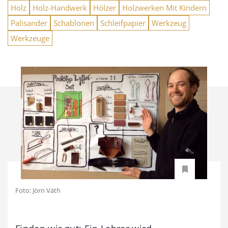
Holz
Holz-Handwerk
Hölzer
Holzwerken Mit Kindern
Palisander
Schablonen
Schleifpapier
Werkzeug
Werkzeuge
Foto: Jörn Väth