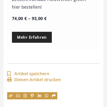
hier bestellen!
P
74,00
€
–
93,00
€
r
e
Mehr Erfahren
i
s
s
p
a
Artikel speichern
n
Diesen Artikel drucken
n
e
: