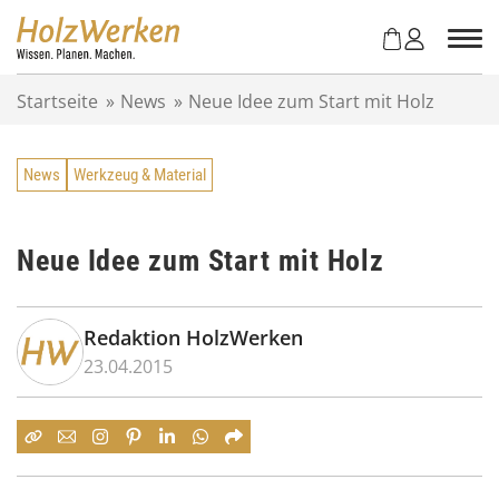
Z
u
m
I
Startseite
»
News
»
Neue Idee zum Start mit Holz
n
h
a
News
Werkzeug & Material
l
t
s
p
Neue Idee zum Start mit Holz
r
i
n
Redaktion HolzWerken
g
23.04.2015
e
n