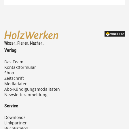
7
4
,
0
0
Verlag
€
Das Team
b
Kontaktformular
Shop
i
Zeitschrift
Mediadaten
s
Abo-Kündigungsmodalitäten
Newsletteranmeldung
9
3
Service
,
Downloads
0
Linkpartner
Buchkatalog